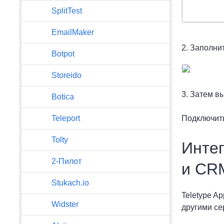
SplitTest
EmailMaker
2. Заполни
Botpot
Storeido
3. Затем в
Botica
Подключить
Teleport
Tolty
Интег
2-Пилот
и CR
Stukach.io
Teletype A
Widster
другими се