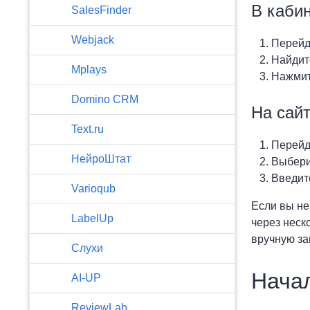
В каби
SalesFinder
Webjack
Перейд
Найдите
Mplays
Нажмит
Domino CRM
На сайт
Text.ru
Перейд
НейроШтат
Выбери
Введите
Varioqub
Если вы не
LabelUp
через неск
вручную за
Слухи
Начал
AI-UP
ReviewLab