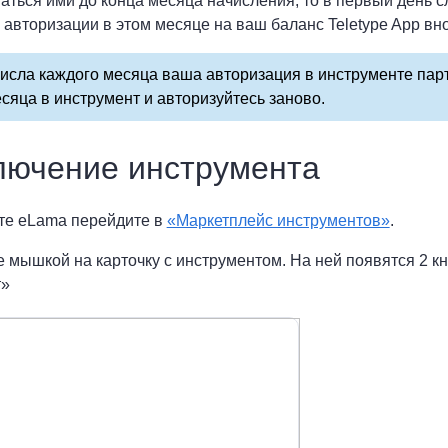
аться ими до конца месяца начисления, то в первый день 
 авторизации в этом месяце на ваш баланс Teletype App вн
исла каждого месяца ваша авторизация в инструменте пар
сяца в инструмент и авторизуйтесь заново.
лючение инструмента
ете eLama перейдите в
«Маркетплейс инструментов»
.
е мышкой на карточку с инструментом. На ней появятся 2 к
т»