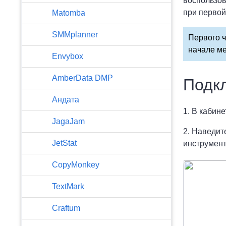
воспользов
при первой
Matomba
SMMplanner
Первого ч
начале ме
Envybox
AmberData DMP
Подк
Андата
1. В кабин
JagaJam
2. Наведит
JetStat
инструмен
CopyMonkey
TextMark
Craftum