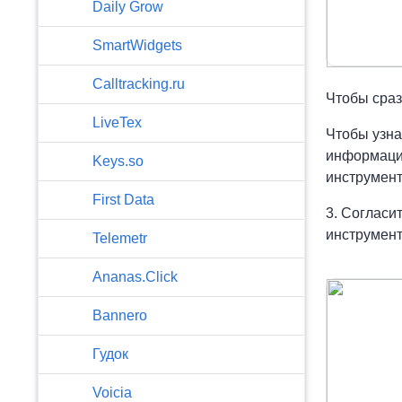
​Daily Grow
SmartWidgets
Calltracking.ru
Чтобы сраз
LiveTex
Чтобы узна
информацие
Keys.so
инструмент
First Data
3. Согласи
инструмент
Telemetr
Ananas.Click
Bannero
Гудок
Voicia