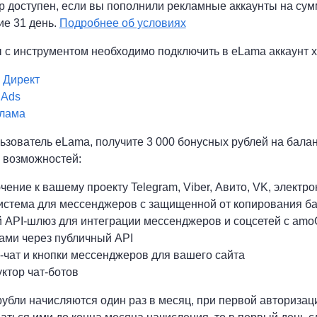
pp
доступен, если вы пополнили рекламные аккаунты на сумм
ие 31 день.
Подробнее об условиях
 с инструментом необходимо подключить в eLama аккаунт 
 Директ
 Ads
лама
льзователь eLama, получите 3 000 бонусных рублей на балан
 возможностей:
чение к вашему проекту Telegram, Viber, Авито, VK, электр
стема для мессенджеров с защищенной от копирования баз
 API-шлюз для интеграции мессенджеров и соцсетей с am
ами через публичный API
-чат и кнопки мессенджеров для вашего сайта
уктор чат-ботов
убли начисляются один раз в месяц, при первой авторизац