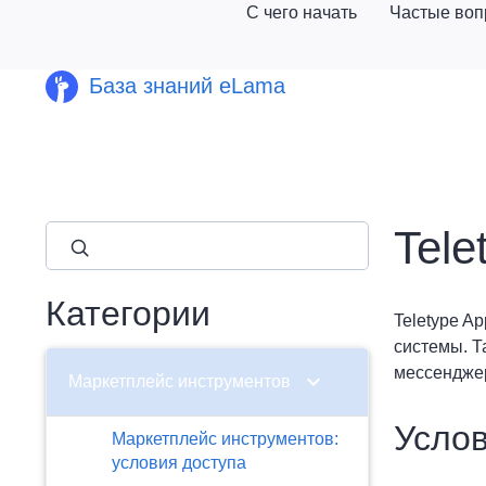
С чего начать
Частые во
База знаний eLama
Tele
close
Категории
Teletype A
системы. Т
мессендже
chevron_right
Маркетплейс инструментов
Услов
Маркетплейс инструментов:
условия доступа