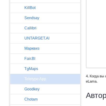
KillBot
Sendsay
Callibri
UNTARGET.AI
Марквиз
Fair.BI
TgMaps
4. Когда вы
Teletype App
eLama.
Goodkey
Автор
Chotam